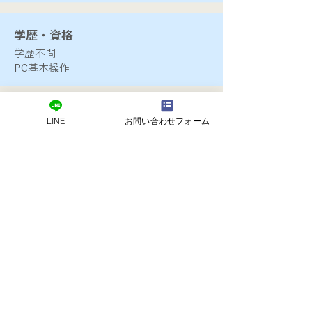
​学歴・資格
​学歴不問
PC基本操作
​勤務地
LINE
お問い合わせフォーム
本社·相模原支店
​求める人材
明るく元気がある人
目配り、気配り、心配りができる人
​粘り強い人材
​給与
月給25万〜