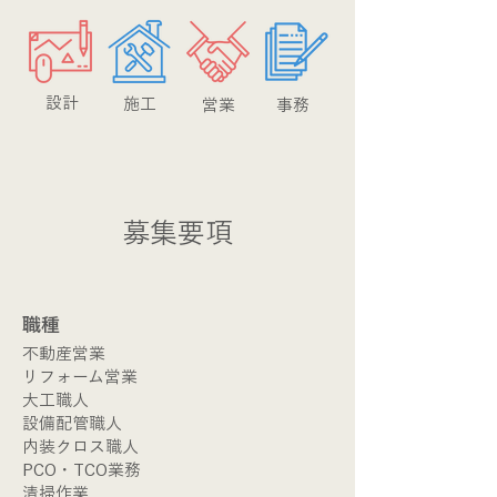
​設計
​施工
​営業
​事務
​募集要項
​職種
不動産営業
リフォーム営業
大工職人
設備配管職人
内装クロス職人
PCO・TCO業務
清掃作業